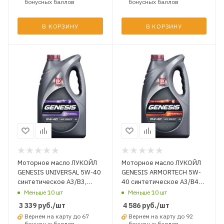
бонусных баллов
бонусных баллов
В КОРЗИНУ
В КОРЗИНУ
Моторное масло ЛУКОЙЛ
Моторное масло ЛУКОЙЛ
GENESIS UNIVERSAL 5W-40
GENESIS ARMORTECH 5W-
синтетическое A3/B3,
40 синтетическое A3/B4
A3/B4 SN/CF 4 л.
SN/CF 4 л.
Меньше 10 шт
Меньше 10 шт
3 339
руб.
/шт
4 586
руб.
/шт
Вернем на карту до 67
Вернем на карту до 92
бонусных баллов
бонусных баллов