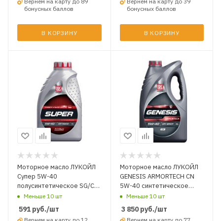
Вернем на карту до 89
Вернем на карту до 39
бонусных баллов
бонусных баллов
В КОРЗИНУ
В КОРЗИНУ
Моторное масло ЛУКОЙЛ
Моторное масло ЛУКОЙЛ
Супер 5W-40
GENESIS ARMORTECH CN
полусинтетическое SG/CD
5W-40 синтетическое
1 л.
A3/B4 SQ/CF 4 л.
Меньше 10 шт
Меньше 10 шт
591
руб.
/шт
3 850
руб.
/шт
Вернем на карту до 12
Вернем на карту до 77