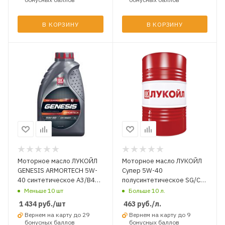
В КОРЗИНУ
В КОРЗИНУ
Моторное масло ЛУКОЙЛ
Моторное масло ЛУКОЙЛ
GENESIS ARMORTECH 5W-
Супер 5W-40
40 синтетическое A3/B4
полусинтетическое SG/CD
SN/CF 1 л.
л. НА РАЗЛИВ
Меньше 10 шт
Больше 10 л.
1 434
руб.
/шт
463
руб.
/л.
Вернем на карту до 29
Вернем на карту до 9
бонусных баллов
бонусных баллов