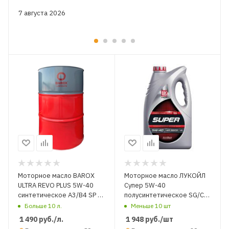
7 августа 2026
Моторное масло BAROX
Моторное масло ЛУКОЙЛ
ULTRA REVO PLUS 5W-40
Супер 5W-40
синтетическое A3/B4 SP л.
полусинтетическое SG/CD
НА РАЗЛИВ
4 л.
Больше 10 л.
Меньше 10 шт
1 490
руб.
/л.
1 948
руб.
/шт