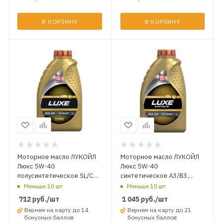
В КОРЗИНУ
В КОРЗИНУ
Моторное масло ЛУКОЙЛ
Моторное масло ЛУКОЙЛ
Люкс 5W-40
Люкс 5W-40
полусинтетическое SL/CF
синтетическое A3/B3,
1 л.
A3/B4 SN/CF 1 л.
Меньше 10 шт
Меньше 10 шт
712
руб.
/шт
1 045
руб.
/шт
Вернем на карту до 14
Вернем на карту до 21
бонусных баллов
бонусных баллов