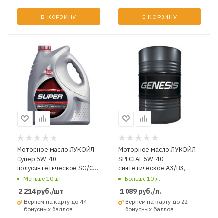
В КОРЗИНУ
В КОРЗИНУ
Моторное масло ЛУКОЙЛ
Моторное масло ЛУКОЙЛ
Супер 5W-40
SPECIAL 5W-40
полусинтетическое SG/CD
синтетическое A3/B3,
5 л.
A3/B4 SN/CF л. НА РАЗЛИВ
Меньше 10 шт
Больше 10 л.
2 214
руб.
/шт
1 089
руб.
/л.
Вернем на карту до 44
Вернем на карту до 22
бонусных баллов
бонусных баллов