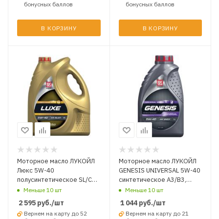
бонусных баллов
бонусных баллов
В КОРЗИНУ
В КОРЗИНУ
Моторное масло ЛУКОЙЛ
Моторное масло ЛУКОЙЛ
Люкс 5W-40
GENESIS UNIVERSAL 5W-40
полусинтетическое SL/CF
синтетическое A3/B3,
5 л.
A3/B4 SN/CF 1 л.
Меньше 10 шт
Меньше 10 шт
2 595
руб.
/шт
1 044
руб.
/шт
Вернем на карту до 52
Вернем на карту до 21