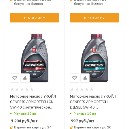
бонусных баллов
бонусных баллов
В КОРЗИНУ
В КОРЗИНУ
Моторное масло ЛУКОЙЛ
Моторное масло ЛУКОЙЛ
GENESIS ARMORTECH CN
GENESIS ARMORTECH
5W-40 синтетическое
DIESEL 5W-40
A3/B4 SQ/CF 1 л.
синтетическое C3 SN/CF 1
Меньше 10 шт
Меньше 10 шт
л.
1 204
руб.
/шт
997
руб.
/шт
Вернем на карту до 24
Вернем на карту до 20