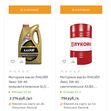
В КОРЗИНУ
В КОРЗИНУ
Моторное масло ЛУКОЙЛ
Моторное масло ЛУКОЙЛ
Люкс 5W-40
Люкс 5W-40
полусинтетическое SL/CF
синтетическое A3/B3,
4 л.
A3/B4 SN/CF л. НА РАЗЛИВ
Меньше 10 шт
Больше 10 л.
2 276
руб.
/шт
794
руб.
/л.
Вернем на карту до 46
Вернем на карту до 16
бонусных баллов
бонусных баллов