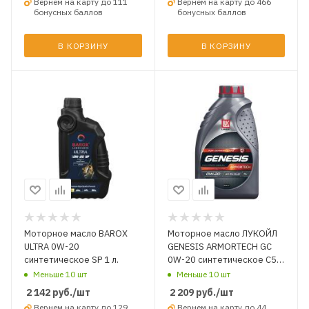
Вернем на карту до 111
Вернем на карту до 466
бонусных баллов
бонусных баллов
В КОРЗИНУ
В КОРЗИНУ
Моторное масло BAROX
Моторное масло ЛУКОЙЛ
ULTRA 0W-20
GENESIS ARMORTECH GC
синтетическое SP 1 л.
0W-20 синтетическое C5
SN Plus 1 л.
Меньше 10 шт
Меньше 10 шт
2 142
руб.
/шт
2 209
руб.
/шт
Вернем на карту до 129
Вернем на карту до 44