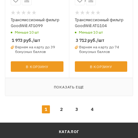
Трансмиссионный фильтр
Трансмиссионный фильтр
GoodWill ATG099
GoodWill ATG104
Меньше 10 шт
Меньше 10 шт
1 973
руб.
/шт
3 712
руб.
/шт
Вернем на карту до 39
Вернем на карту до 74
бонусных баллов
бонусных баллов
В КОРЗИНУ
В КОРЗИНУ
ПОКАЗАТЬ ЕЩЕ
1
2
3
4
КАТАЛОГ