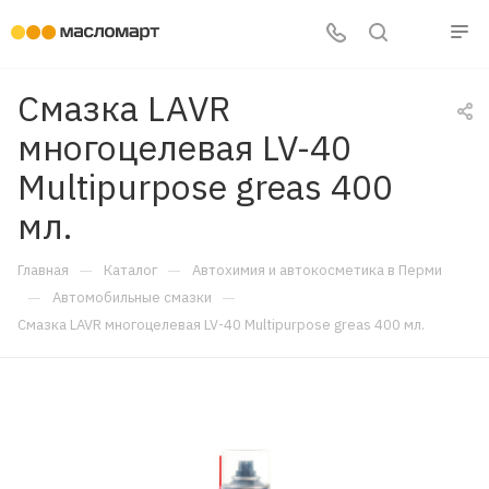
Смазка LAVR
многоцелевая LV-40
Multipurpose greas 400
мл.
—
—
Главная
Каталог
Автохимия и автокосметика в Перми
—
—
Автомобильные смазки
Смазка LAVR многоцелевая LV-40 Multipurpose greas 400 мл.