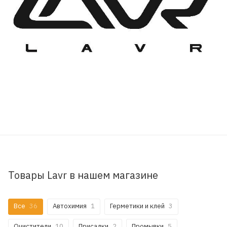
Товары Lavr в нашем магазине
Все
36
Автохимия
1
Герметики и клей
3
Очистители
10
Присадки
2
Промывки
5