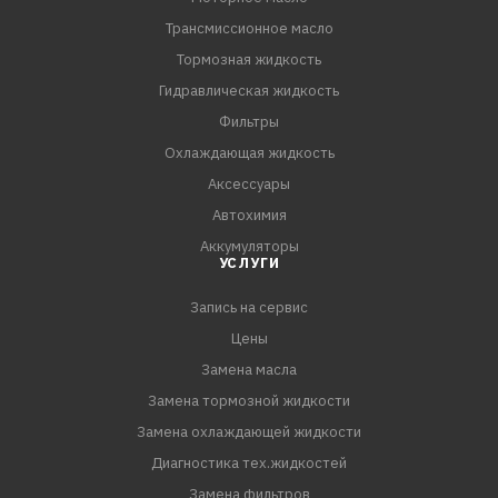
эксплуатационных режимах работы двигателя.
Трансмиссионное масло
Применение
Моторное масло RAVENOL ECS EcoSynth SAE 0W-20
Тормозная жидкость
предназначено для современных мн
Гидравлическая жидкость
Фильтры
Охлаждающая жидкость
Аксессуары
Автохимия
Аккумуляторы
УСЛУГИ
Запись на сервис
Цены
Замена масла
Замена тормозной жидкости
Замена охлаждающей жидкости
Диагностика тех.жидкостей
Замена фильтров