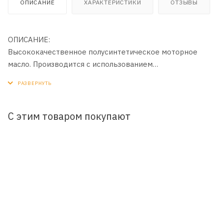
ОПИСАНИЕ
ХАРАКТЕРИСТИКИ
ОТЗЫВЫ
ОПИСАНИЕ:
Высококачественное полусинтетическое моторное
масло. Производится с использованием
высокоэффективного пакета присадок зарубежного
производства.
ПРИМЕНЕНИЕ:
С этим товаром покупают
Предназначено для современных
высокофорсированных бензиновых и дизельных
двигателей импортных и отечественных легковых
автомобилей, микроавтобусов и легких грузовиков,
требующих применения моторных масел класса API
SL/CF.
ПРЕИМУЩЕСТВА: