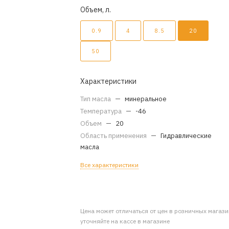
Объем, л.
0.9
4
8.5
20
50
Характеристики
Тип масла
—
минеральное
Температура
—
-46
Объем
—
20
Область применения
—
Гидравлические
масла
Все характеристики
Цена может отличаться от цен в розничных магаз
уточняйте на кассе в магазине