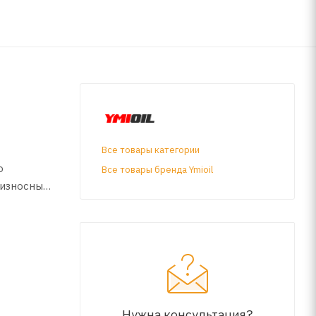
Все товары категории
о
Все товары бренда Ymioil
износные,
вода при
северных
,
Нужна консультация?