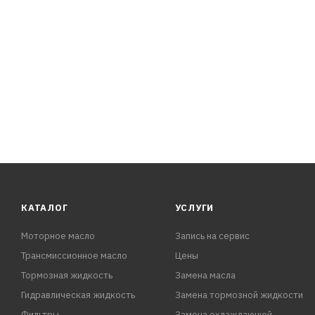
подъемно-транспортных и других машин.
ПРЕИМУЩЕСТВА:
- Техника безопасности - по имеющейся токсикологич
воздействия на здоровье при правильном обращении и
КАТАЛОГ
УСЛУГИ
Моторное масло
Запись на сервис
Трансмиссионное масло
Цены
Тормозная жидкость
Замена масла
Гидравлическая жидкость
Замена тормозной жидкости
Фильтры
Замена охлаждающей