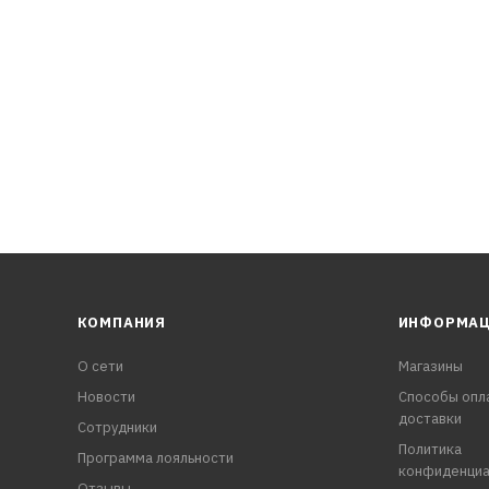
еской информации это масло не оказывает неблагоприятног
 использовании, не требуется особых мер предосторожност
КОМПАНИЯ
ИНФОРМА
О сети
Магазины
Новости
Способы опл
доставки
Сотрудники
Политика
Программа лояльности
конфиденциа
Отзывы