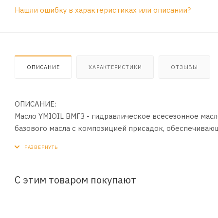
Нашли ошибку в характеристиках или описании?
ОПИСАНИЕ
ХАРАКТЕРИСТИКИ
ОТЗЫВЫ
ОПИСАНИЕ:
Масло YMIOIL ВМГЗ - гидравлическое всесезонное мас
базового масла с композицией присадок, обеспечиваю
антикоррозионные, низкотемпературные и антипенные 
позволяет значительно расширить географическую зон
низких температурах тез предварительного разогрева
и северо- восточных районах без сезонной смены рабо
С этим товаром покупают
ПРИМЕНЕНИЕ:
Масло предназначено для систем гидропривода и гидр