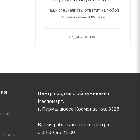
Наши специалисты ответят на любой
интересующий вопрос
о
и,
ЗАДАТЬ ВОПРОС
ЦИЯ
Центр продаж и обслуживания
Масломарт,
г. Пермь, шоссе Космонавтов, 332б
аты и
Время работы контакт-центра
с 09:00 до 21:00
льности