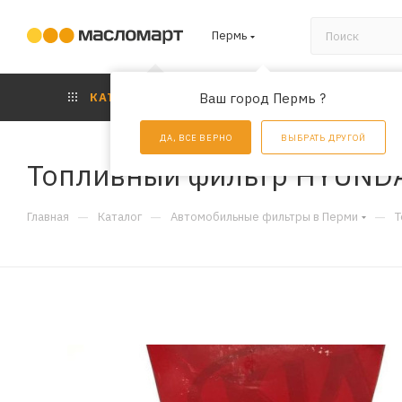
Пермь
КАТАЛОГ
Ваш город Пермь ?
АКЦИИ
УС
ДА, ВСЕ ВЕРНО
ВЫБРАТЬ ДРУГОЙ
Топливный фильтр HYUNDA
—
—
—
Главная
Каталог
Автомобильные фильтры в Перми
Т