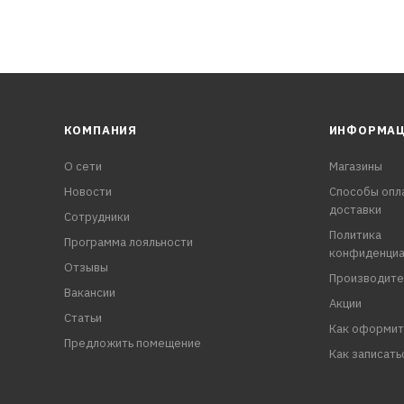
КОМПАНИЯ
ИНФОРМА
О сети
Магазины
Новости
Способы опл
доставки
Сотрудники
Политика
Программа лояльности
конфиденциа
Отзывы
Производите
Вакансии
Акции
Статьи
Как оформит
Предложить помещение
Как записать