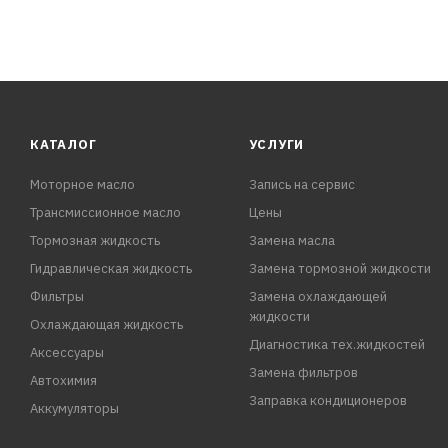
КАТАЛОГ
УСЛУГИ
Моторное масло
Запись на сервис
Трансмиссионное масло
Цены
Тормозная жидкость
Замена масла
Гидравлическая жидкость
Замена тормозной жидкости
Фильтры
Замена охлаждающей
жидкости
Охлаждающая жидкость
Диагностика тех.жидкостей
Аксессуары
Замена фильтров
Автохимия
Заправка кондиционеров
Аккумуляторы