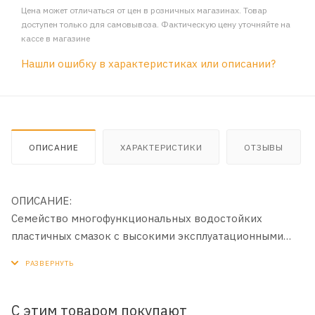
Цена может отличаться от цен в розничных магазинах. Товар
доступен только для самовывоза. Фактическую цену уточняйте на
кассе в магазине
Нашли ошибку в характеристиках или описании?
ОПИСАНИЕ
ХАРАКТЕРИСТИКИ
ОТЗЫВЫ
ОПИСАНИЕ:
Семейство многофункциональных водостойких
пластичных смазок с высокими эксплуатационными
характеристиками. Смазка Sintec ШРУС-4
изготавливается путем загущения смеси
высококачественных нефтяных масел литиевым
мылом 12-гидроксистеариновой кислоты с
С этим товаром покупают