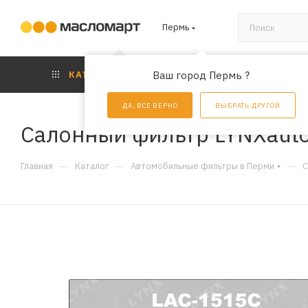
Пермь
КАТАЛОГ
Ваш город Пермь ?
АКЦИИ
УС
ДА, ВСЕ ВЕРНО
ВЫБРАТЬ ДРУГОЙ
Салонный фильтр LYNXaut
—
—
—
Главная
Каталог
Автомобильные фильтры в Перми
С