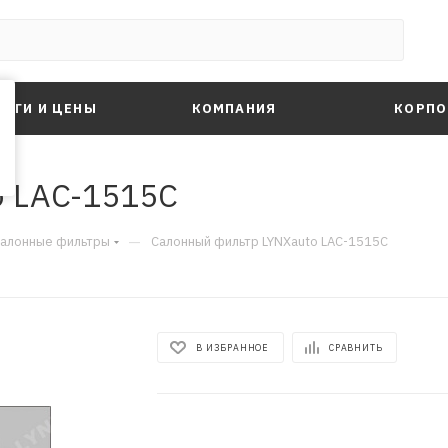
ЛУГИ И ЦЕНЫ
КОМПАНИЯ
КОРПО
o LAC-1515C
—
алонные фильтры
Салонный фильтр LYNXauto LAC-1515C
В ИЗБРАННОЕ
СРАВНИТЬ