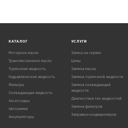
КАТАЛОГ
УСЛУГИ
Моторное масло
Запись на сервис
Трансмиссионное масло
Цены
Тормозная жидкость
Замена масла
Гидравлическая жидкость
Замена тормозной жидкости
Фильтры
Замена охлаждающей
жидкости
Охлаждающая жидкость
Диагностика тех.жидкостей
Аксессуары
Замена фильтров
Автохимия
Заправка кондиционеров
Аккумуляторы