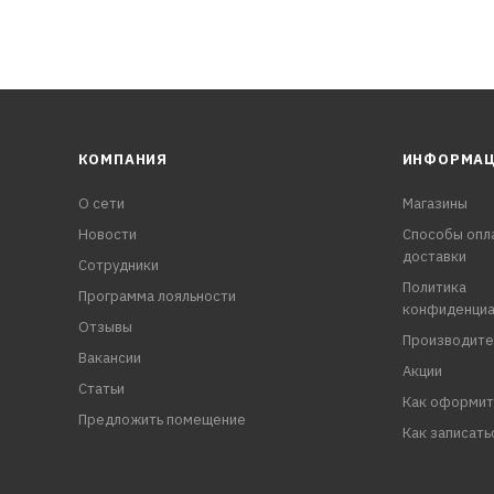
КОМПАНИЯ
ИНФОРМА
О сети
Магазины
Новости
Способы опл
доставки
Сотрудники
Политика
Программа лояльности
конфиденциа
Отзывы
Производите
Вакансии
Акции
Статьи
Как оформит
Предложить помещение
Как записать