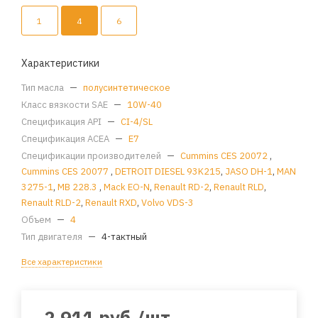
1
4
6
Характеристики
Тип масла
—
полусинтетическое
Класс вязкости SAE
—
10W-40
Спецификация API
—
CI-4/SL
Спецификация ACEA
—
E7
Спецификации производителей
—
Cummins CES 20072
,
Cummins CES 20077
,
DETROIT DIESEL 93K215
,
JASO DH-1
,
MAN
3275-1
,
MB 228.3
,
Mack EO-N
,
Renault RD-2
,
Renault RLD
,
Renault RLD-2
,
Renault RXD
,
Volvo VDS-3
Объем
—
4
Тип двигателя
—
4-тактный
Все характеристики
2 911
руб.
/шт