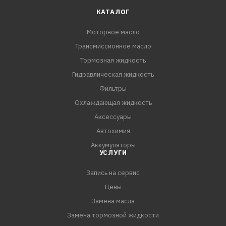
испаряемости.
КАТАЛОГ
Моторное масло
СПЕЦИФИКАЦИИ:
Трансмиссионное масло
API CI-4 / SL
ACEA E7 (E5, E3)
Тормозная жидкость
JASO DH-1
Гидравлическая жидкость
MB-Approval 228.3
Фильтры
MAN 3275-1
Охлаждающая жидкость
Volvo VDS-3
Аксессуары
Renault Trucks RXD/RLD/RD-2/RLD-2
Автохимия
Mack EO-N
Аккумуляторы
Cummins 20072 / 20077
УСЛУГИ
Detroit Diesel 93K215
Запись на сервис
Цены
Замена масла
Замена тормозной жидкости