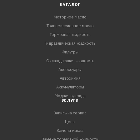
КАТАЛОГ
Масло подходит для использования в легковых и
Моторное масло
легких коммерческих автомобилях семейства VAG,
Трансмиссионное масло
Mercedes-Benz, GM Opel.
Тормозная жидкость
NGN EXCELLENCE DXS 5W-30 обеспечивает надежную
Гидравлическая жидкость
защиту от износа, защищает от коррозии и окисления,
Фильтры
специальные присадки сохраняют двигатель в чистоте
Охлаждающая жидкость
и препятствуют образованию отложений, лака и нагара,
Аксессуары
в том числе п
Автохимия
Аккумуляторы
Модная одежда
УСЛУГИ
Запись на сервис
Цены
Замена масла
Замена тормозной жидкости