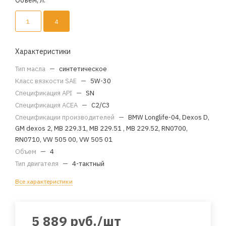
Объем, л.
1
4
Характеристики
Тип масла
—
синтетическое
Класс вязкости SAE
—
5W-30
Спецификация API
—
SN
Спецификация ACEA
—
С2/C3
Спецификации производителей
—
BMW Longlife-04, Dexos D,
GM dexos 2, MB 229.31, MB 229.51 , MB 229.52, RN0700,
RN0710, VW 505 00, VW 505 01
Объем
—
4
Тип двигателя
—
4-тактный
Все характеристики
5 889
руб.
/шт