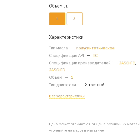
Объем, л.
1
3
Характеристики
Тип масла
—
полусинтетическое
Спецификация API
—
TC
Спецификации производителей
—
JASO FC
,
JASO FD
Объем
—
1
Тип двигателя
—
2-тактный
Все характеристики
Цена может отличаться от цен в розничных магаз
уточняйте на кассе в магазине