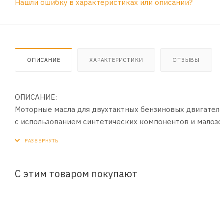
Нашли ошибку в характеристиках или описании?
ОПИСАНИЕ
ХАРАКТЕРИСТИКИ
ОТЗЫВЫ
ОПИСАНИЕ:
Моторные масла для двухтактных бензиновых двигател
с использованием синтетических компонентов и малоз
эффективность работы двигателя при любых условиях 
ПРИМЕНЕНИЕ:
Разработаны для использования в современных двухтак
С этим товаром покупают
снегоуборочных машин, снегоходов, мотоциклов, скуте
200см³ (при использовании М12ТП) и до 500см³ (при ис
подготовки смесей топлива и масла, а также для систем