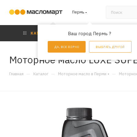
Пермь
КАТАЛОГ
Ваш город Пермь ?
АКЦИИ
УС
ДА, ВСЕ ВЕРНО
ВЫБРАТЬ ДРУГОЙ
Моторное масло LUXE SUPE
—
—
—
Главная
Каталог
Моторное масло в Перми
Моторное