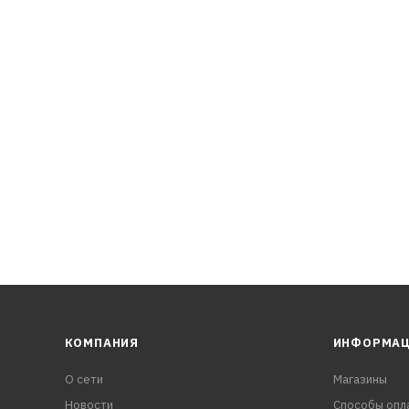
ми.
ия без образования нагара.
азование отложений, лаков.
КОМПАНИЯ
ИНФОРМА
О сети
Магазины
Новости
Способы опл