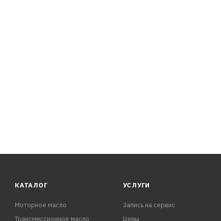
ПРЕИМУЩЕСТВА:
- Обладает высокими противокоррозионными свойства
- Обеспечивает возможность быстрого и полного сгоран
- Имеет высокие моющие свойства, предотвращает обр
- Уменьшает токсичность выхлопных газов и
КАТАЛОГ
УСЛУГИ
Моторное масло
Запись на сервис
Трансмиссионное масло
Цены