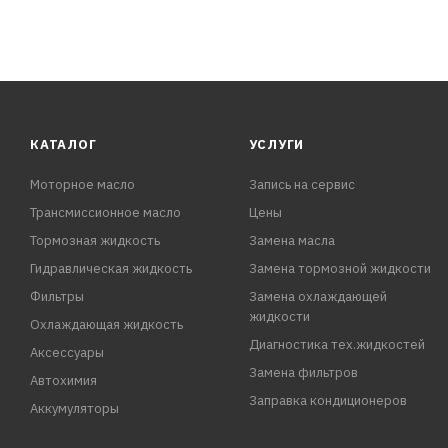
КАТАЛОГ
УСЛУГИ
Моторное масло
Запись на сервис
Трансмиссионное масло
Цены
Тормозная жидкость
Замена масла
Гидравлическая жидкость
Замена тормозной жидкости
Фильтры
Замена охлаждающей
жидкости
Охлаждающая жидкость
Диагностика тех.жидкостей
Аксессуары
Замена фильтров
Автохимия
Заправка кондиционеров
Аккумуляторы