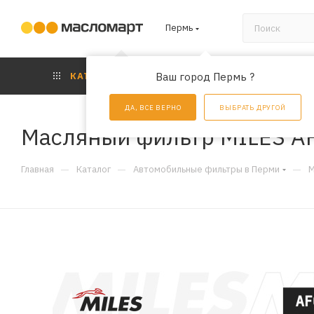
Пермь
КАТАЛОГ
Ваш город Пермь ?
АКЦИИ
УС
ДА, ВСЕ ВЕРНО
ВЫБРАТЬ ДРУГОЙ
Масляный фильтр MILES A
—
—
—
Главная
Каталог
Автомобильные фильтры в Перми
М