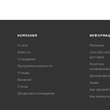
КОМПАНИЯ
ИНФОРМА
О сети
Магазины
Новости
Способы опл
доставки
Сотрудники
Политика
Программа лояльности
конфиденциа
Отзывы
Производите
Вакансии
Акции
Статьи
Как оформит
Предложить помещение
Как записать