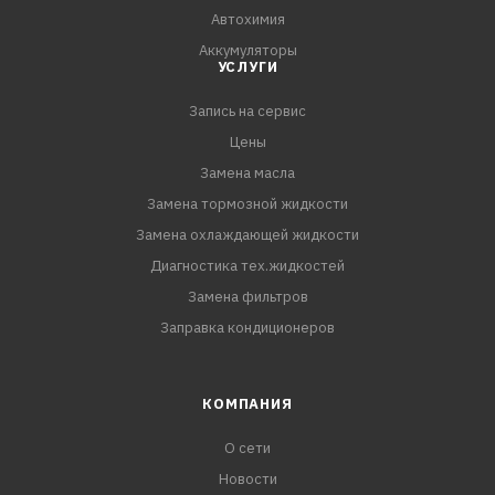
Toyota RAV4, ALA30, ALA49
Автохимия
Toyota Sienna, GSL30, GSL33, GSL35
Аккумуляторы
Toyota Tarago, GSR50
УСЛУГИ
Toyota Vellfire, GGH20, GGH20W, GGH25, GGH25W, GGH30,
GGH30W, GGH35, GGH35W
Запись на сервис
Toyota Venza, GGV10, GGV15
Цены
Toyota Verso, AUR21
Замена масла
Замена тормозной жидкости
Замена охлаждающей жидкости
Диагностика тех.жидкостей
Замена фильтров
Заправка кондиционеров
КОМПАНИЯ
О сети
Новости