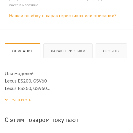
кассе в магазине
Нашли ошибку в характеристиках или описании?
ОПИСАНИЕ
ХАРАКТЕРИСТИКИ
ОТЗЫВЫ
Для моделей
Lexus ES200, GSV60
Lexus ES250, GSV60
Lexus ES300h, GSV60
Lexus ES350, GSV40, GSV60
Lexus NX200, AGZ10, AGZ15
Lexus NX200t, AGZ10, AGZ15, AGZ15L
С этим товаром покупают
Lexus NX300h, AGZ10, AGZ15, AGZ15L
Lexus RX200t, AGL20, AGL20W, AGL25, AGL25W