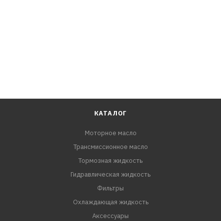
Lexus RX270, GGL10, GGL15, GGL16
Lexus RX350, AGL20, AGL25, GGL10, GGL10W, GGL15,
GGL15W, GGL16, GGL16W
Lexus RX450h, AGL20, AGL25, GGL10, GGL15, GGL16
Toyota Alphard, GGH20, GGH20W, GGH25, GGH25W, GGH30,
GGH30W, GGH35, GGH35W
Toyota Aurion, GSV40, GSV50
Toyota Avalon, GSX30, GSX40
Toyota Avensis, ADT271
КАТАЛОГ
Toyota Blade, GRE156, GRE156H
Моторное масло
Toyota Camry, GSV40, GSV50
Трансмиссионное масло
Toyota Estima, GSR50, GSR50W, GSR55, GSR55W
Toyota Highlander, GSU50, GSU55, GSU55L
Тормозная жидкость
Toyota Kluger V, GSU50, GSU55
Гидравлическая жидкость
Toyota Mark X Zio, GGA10
Фильтры
Toyota Mark X, GGA10
Охлаждающая жидкость
Toyota Previa, GSR50
Аксессуары