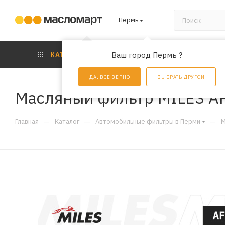
Пермь
КАТАЛОГ
Ваш город Пермь ?
АКЦИИ
УС
ДА, ВСЕ ВЕРНО
ВЫБРАТЬ ДРУГОЙ
Масляный фильтр MILES A
—
—
—
Главная
Каталог
Автомобильные фильтры в Перми
М