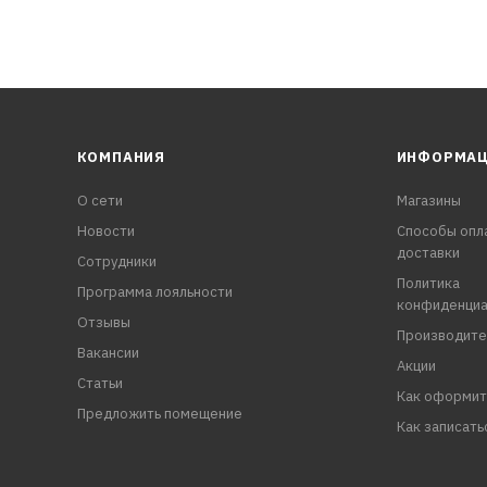
КОМПАНИЯ
ИНФОРМА
О сети
Магазины
Новости
Способы опл
доставки
Сотрудники
Политика
Программа лояльности
конфиденциа
Отзывы
Производите
Вакансии
Акции
Статьи
Как оформит
Предложить помещение
Как записать