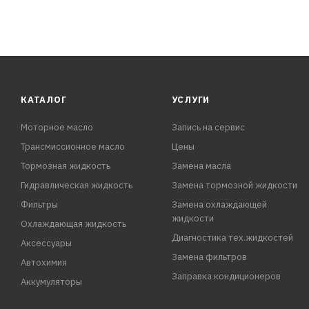
КАТАЛОГ
УСЛУГИ
Моторное масло
Запись на сервис
Трансмиссионное масло
Цены
Тормозная жидкость
Замена масла
Гидравлическая жидкость
Замена тормозной жидкости
Фильтры
Замена охлаждающей
жидкости
Охлаждающая жидкость
Диагностика тех.жидкостей
Аксессуары
Замена фильтров
Автохимия
Заправка кондиционеров
Аккумуляторы