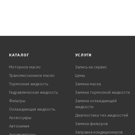
КАТАЛОГ
УСЛУГИ
Моторное масло
Запись на сервис
Трансмиссионное масло
Цены
Тормозная жидкость
Замена масла
Гидравлическая жидкость
Замена тормозной жидкости
Фильтры
Замена охлаждающей
жидкости
Охлаждающая жидкость
Диагностика тех.жидкостей
Аксессуары
Замена фильтров
Автохимия
Заправка кондиционеров
Аккумуляторы