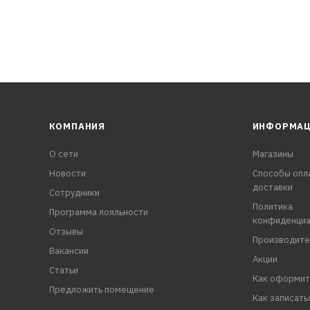
КОМПАНИЯ
ИНФОРМА
О сети
Магазины
Новости
Способы опл
доставки
Сотрудники
Политика
Программа лояльности
конфиденциа
Отзывы
Производите
Вакансии
Акции
Статьи
Как оформит
Предложить помещение
Как записать