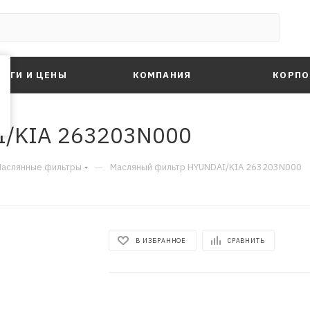
ЛУГИ И ЦЕНЫ
КОМПАНИЯ
КОРПО
I/KIA 263203N000
—
аслянные фильтры
Масляный фильтр HYUNDAI/KIA 263203N000
В ИЗБРАННОЕ
СРАВНИТЬ