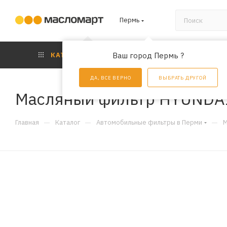
Пермь
КАТАЛОГ
Ваш город Пермь ?
АКЦИИ
УС
ДА, ВСЕ ВЕРНО
ВЫБРАТЬ ДРУГОЙ
Масляный фильтр HYUNDA
—
—
—
Главная
Каталог
Автомобильные фильтры в Перми
М