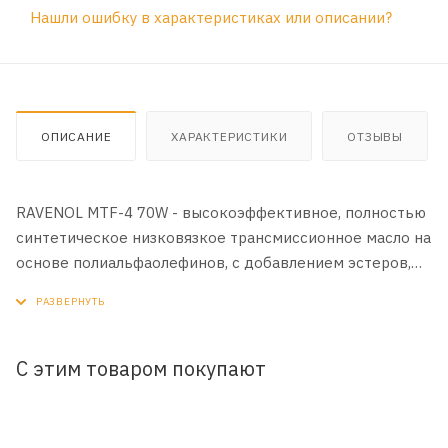
Нашли ошибку в характеристиках или описании?
ОПИСАНИЕ
ХАРАКТЕРИСТИКИ
ОТЗЫВЫ
RAVENOL MTF-4 70W - высокоэффективное, полностью
синтетическое низковязкое трансмиссионное масло на
основе полиальфаолефинов, с добавлением эстеров,
для новейших коробок передач современных
автомобилей Hyundai, KIA, VW, Audi, Seat и Skoda и
других производителей, где требуется применение
низковязкого трансмиссионного масла вязкостью SAE
С этим товаром покупают
70W и уровня качества API GL-4+
RAVENOL MTF-4 70W - обеспечивает великолепную