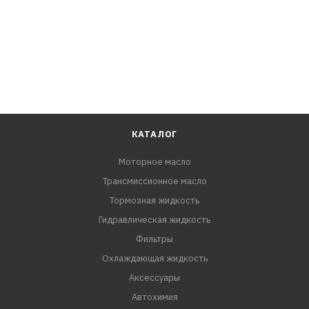
работу КПП, редукторов, гарантирует низкий износ и
долгий срок службы. Подходит для коробок
переключения передач Hyundai/KIA - D7GF1, D7UF1,
M6CF1, M6CF4, M6CF3-1, M6GF2.
КАТАЛОГ
Моторное масло
Трансмиссионное масло
Тормозная жидкость
Гидравлическая жидкость
Фильтры
Охлаждающая жидкость
Аксессуары
Автохимия