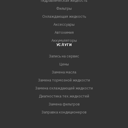
Гидравлическая жидкость
добавить SMT2 в канистру с маслом, исходя из
Фильтры
рекомендуемой к
Охлаждающая жидкость
Аксессуары
Автохимия
Аккумуляторы
УСЛУГИ
Запись на сервис
Цены
Замена масла
Замена тормозной жидкости
Замена охлаждающей жидкости
Диагностика тех.жидкостей
Замена фильтров
Заправка кондиционеров