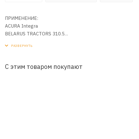
ПРИМЕНЕНИЕ:
ACURA Integra
BELARUS TRACTORS 310.5
BOBCAT
BOMAG BMP
BYD F6 2.4
CASE CONSTRUCTION
С этим товаром покупают
Chery Chery
DOOSAN SOLAR 055 V
HONDA
HYUNDAI
ISUZU
JOHN DEERE
KIA
MAZDA
MITSUBISHI