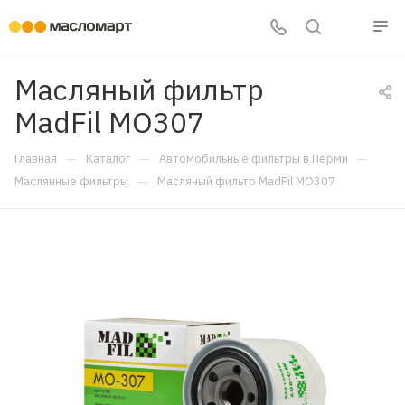
Масляный фильтр
MadFil MO307
—
—
—
Главная
Каталог
Автомобильные фильтры в Перми
—
Маслянные фильтры
Масляный фильтр MadFil MO307