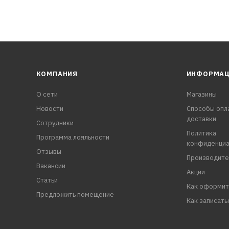
КОМПАНИЯ
ИНФОРМА
О сети
Магазины
Новости
Способы опл
доставки
Сотрудники
Политика
Программа лояльности
конфиденциа
Отзывы
Производите
Вакансии
Акции
Статьи
Как оформит
Предложить помещение
Как записать