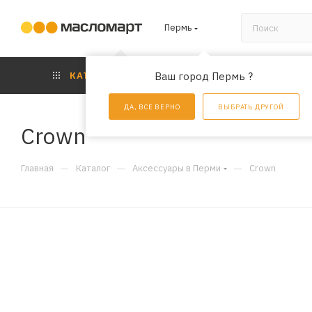
Пермь
КАТАЛОГ
Ваш город Пермь ?
АКЦИИ
УС
ДА, ВСЕ ВЕРНО
ВЫБРАТЬ ДРУГОЙ
Crown
—
—
—
Главная
Каталог
Аксессуары в Перми
Crown