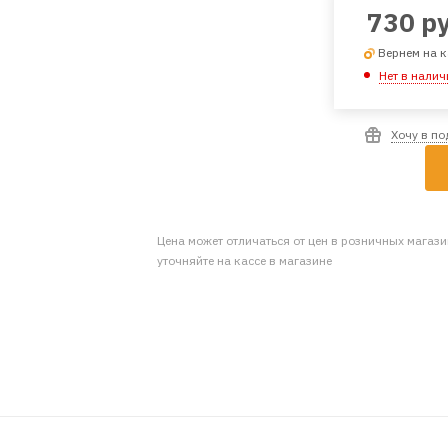
730
ру
Вернем на к
Нет в налич
Хочу в п
Цена может отличаться от цен в розничных магаз
уточняйте на кассе в магазине