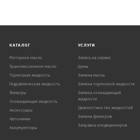
КАТАЛОГ
УСЛУГИ
Моторное масло
Запись на сервис
Трансмиссионное масло
Цены
Тормозная жидкость
Замена масла
Гидравлическая жидкость
Замена тормозной жидкости
Фильтры
Замена охлаждающей
жидкости
Охлаждающая жидкость
Диагностика тех.жидкостей
Аксессуары
Замена фильтров
Автохимия
Заправка кондиционеров
Аккумуляторы