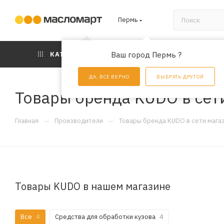
Пермь
КАТАЛОГ
Ваш город Пермь ?
АКЦИИ
УС
ДА, ВСЕ ВЕРНО
ВЫБРАТЬ ДРУГОЙ
Товары бренда KUDO в сет
—
—
Главная
Производители
Товары бренда KUDO в сети мага
Товары KUDO в нашем магазине
Все
4
Средства для обработки кузова
4