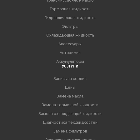
Трансмиссионное масло
Fiat 9.55535-S3
MB 229.31
Тормозная жидкость
VW Group 502 00
Гидравлическая жидкость
RAVENOL HLS SAE 5W-30 синтетическое легкотекучее
Фильтры
Mid SAPS моторное масло, изготовленное с
Охлаждающая жидкость
применением технологии CleanSynto® для легковых
Аксессуары
бензиновых и дизельных двигателей с и без
Автохимия
турбонаддува и прямым впрыском топлива.
Аккумуляторы
Минимизирует трение, износ, позволяет экономить
УСЛУГИ
топливо, обладает прекрасными свойствами при
Запись на сервис
«холодном» пуске. Удлиненные интервалы замены
согласно требованиям автопроизводителей.
Цены
Обеспечивает хорош
Замена масла
Замена тормозной жидкости
Замена охлаждающей жидкости
Диагностика тех.жидкостей
Замена фильтров
Заправка кондиционеров