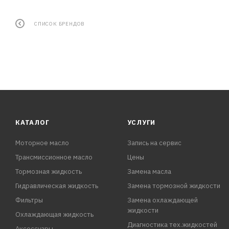
СПИСОК БРЕНДОВ
КАТАЛОГ
УСЛУГИ
Моторное масло
Запись на сервис
Трансмиссионное масло
Цены
Тормозная жидкость
Замена масла
Гидравлическая жидкость
Замена тормозной жидкости
Фильтры
Замена охлаждающей
жидкости
Охлаждающая жидкость
Диагностика тех.жидкостей
Аксессуары