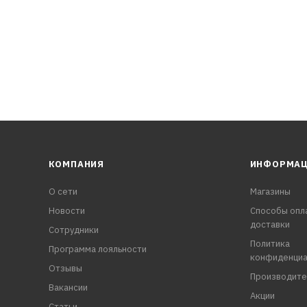
КОМПАНИЯ
ИНФОРМА
О сети
Магазины
Новости
Способы опл
доставки
Сотрудники
Политика
Программа лояльности
конфиденциа
Отзывы
Производите
Вакансии
Акции
Статьи