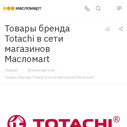
Товары бренда
Totachi в сети
магазинов
Масломart
—
—
Главная
Производители
Товары бренда Totachi в сети магазинов Масломart